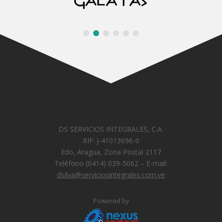
DS SERVICIOS INTEGRALES, C.A.
RIF: J-41013696-0
Edo, Aragua, Zona Postal 2117
Teléfono (0414) 039-5062 – E-mail:
dsilva@serviciosintegrales.com.ve
Powered by